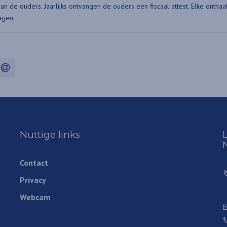
an de ouders. Jaarlijks ontvangen de ouders een fiscaal attest. Elke ontha
agen.
rest
 WhatsApp
via e-mail
Nuttige links
Contact
Privacy
Webcam