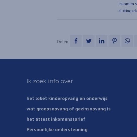
inkomen v
sluitingsd
op Facebook
op Twitter
op LinkedIn
op Pinte
op
Delen
Ik zoek info over
het loket kinderopvang en onderwijs
wat groepsopvang of gezinsopvang is
het attest inkomenstarief
Persoonlijke ondersteuning