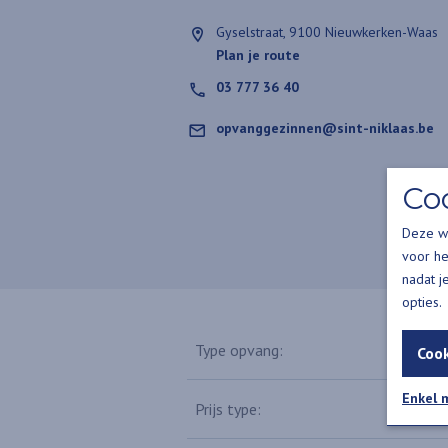
Gyselstraat, 9100 Nieuwkerken-Waas
Plan je route
03 777 36 40
opvanggezinnen@sint-niklaas.be
Co
Deze we
voor he
nadat j
opties.
Gezinsop
Type opvang:
Coo
Enkel 
Prijs vol
Prijs type: