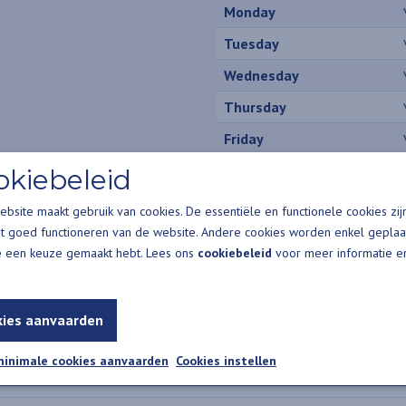
Monday
Tuesday
Wednesday
Thursday
Friday
Saturday
okiebeleid
Sunday
bsite maakt gebruik van cookies. De essentiële en functionele cookies zij
t goed functioneren van de website. Andere cookies worden enkel geplaa
e een keuze gemaakt hebt. Lees ons
cookiebeleid
voor meer informatie e
vang
kies aanvaarden
minimale cookies aanvaarden
Cookies instellen
gens inkomen