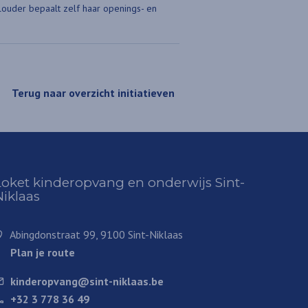
alouder bepaalt zelf haar openings- en
Terug naar overzicht initiatieven
Loket kinderopvang en onderwijs Sint-
Niklaas
Abingdonstraat 99, 9100 Sint-Niklaas
Plan je route
kinderopvang@sint-niklaas.be
+32 3 778 36 49