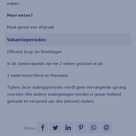
maken.
Meer weten?
Maak gerust een afspraak
Vakantieperiodes:
Officiële brug- en feestdagen
In de zomervakantie zijn we 2 weken gesloten in juli
1 week tussen Kerst en Nieuwjaar
Tijdens deze sluitingsperiodes wordt geen vervangende opvang
voorzien. Alle andere sluitingsdagen worden in januari bekend
gemaakt en verspreid aan alle (nieuwe) ouders.
op Facebook
op Twitter
op LinkedIn
op Pinterest
op WhatsApp
via e-mail
Delen