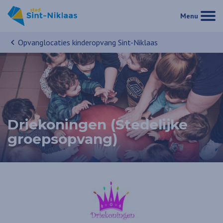
Menu
Opvanglocaties kinderopvang Sint-Niklaas
Driekoningen (Stedelijke
groepsopvang)