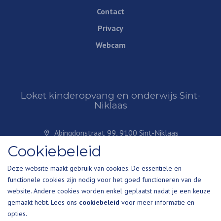
Contact
Privacy
Webcam
Loket kinderopvang en onderwijs Sint-
Niklaas
Abingdonstraat 99, 9100 Sint-Niklaas
Plan je route
Cookiebeleid
kinderopvang@sint-niklaas.be
Deze website maakt gebruik van cookies. De essentiële en
+32 3 778 36 49
functionele cookies zijn nodig voor het goed functioneren van de
website. Andere cookies worden enkel geplaatst nadat je een keuze
gemaakt hebt. Lees ons
cookiebeleid
voor meer informatie en
opties.