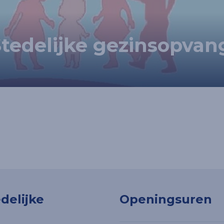
tedelijke gezinsopvan
delijke
Openingsuren