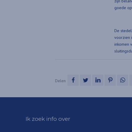
zijn bela
goede opv
De stedel
voorzien i
inkomen v
sluitingsd
op Facebook
op Twitter
op LinkedIn
op Pinte
op
Delen
Ik zoek info over