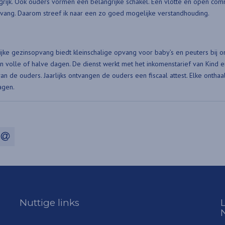
ngrijk. Ook ouders vormen een belangrijke schakel. Een vlotte en open com
ang. Daarom streef ik naar een zo goed mogelijke verstandhouding.
ijke gezinsopvang biedt kleinschalige opvang voor baby’s en peuters bij 
n volle of halve dagen. De dienst werkt met het inkomenstarief van Kind en 
an de ouders. Jaarlijks ontvangen de ouders een fiscaal attest. Elke ontha
agen.
rest
 WhatsApp
via e-mail
Nuttige links