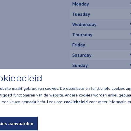
Monday
Tuesday
Wednesday
Thursday
Friday
Saturday
Sunday
okiebeleid
bsite maakt gebruik van cookies. De essentiële en functionele cookies zij
t goed functioneren van de website. Andere cookies worden enkel geplaa
e een keuze gemaakt hebt. Lees ons
cookiebeleid
voor meer informatie e
vang
gens inkomen
kies aanvaarden